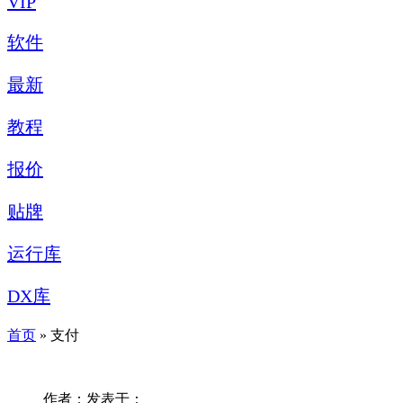
VIP
软件
最新
教程
报价
贴牌
运行库
DX库
首页
» 支付
作者：
发表于：