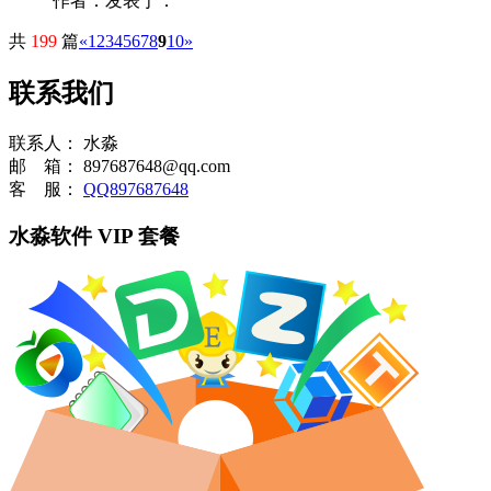
作者：
发表于：
共
199
篇
«
1
2
3
4
5
6
7
8
9
10
»
联系我们
联系人：
水淼
邮 箱：
897687648@qq.com
客 服：
QQ897687648
水淼软件 VIP 套餐