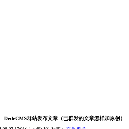
DedeCMS群站发布文章（已群发的文章怎样加原创）
-08-07 17:01:14
人气:
191
标签：
文章
群发