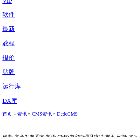
VIP
软件
最新
教程
报价
贴牌
运行库
DX库
首页
»
资讯
»
CMS资讯
»
DedeCMS
作者: 文章发布系统
来源: CMS(内容管理系统)发布王
日期: 2024