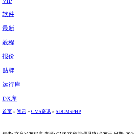
VIP
软件
最新
教程
报价
贴牌
运行库
DX库
首页
»
资讯
»
CMS资讯
»
SDCMSPHP
作者: 文章发布程序
来源: CMS(内容管理系统)发布王
日期: 2024