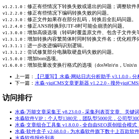
：修正有些情况下转换失败或退出的问题；调整软件
v1.2.1.0
：修正有些情况下编码转换失败的问题。
v1.2.2.0
：修正文件如果存在部分乱码，转换后全乱码问题。
v1.2.3.0
：修正ANSI转换到UTF-8时可能会崩溃的问题。
v1.2.4.0
：增加高级选项（转码时覆盖原文件、包含子文件夹
v1.3.0.0
：增加转换内容繁简体时同时转换文件名；优化程序
v1.3.1.0
：进一步改进编码识别逻辑。
v1.3.1.1
：尝试修复部分电脑取硬盘码失败的问题。
v1.3.1.2
：增加bom选项。
v1.5.0.0
：增加批量改变换行格式的选项（dosWin\r\n，Uni
v1.6.0.0
上一篇：
【已重写】水淼·网站日志分析助手 v3.1.0.0 
下一篇：
水淼·yiqiCMS文章更新器 v1.2.2.0 - 搜外y
访问排行
水淼·万能文章采集王 v8.23.0.0 - 采集列表页文
水淼软件VIP：个人型1380元，团队型5000元，公司型300
水淼·文章组合工具集 v1.8.0.0 - 全自由SEO原创组合
水淼·软件盒子 v2.68.0.0 - 为水淼软件旗下数十上百
水淼软件报价列表