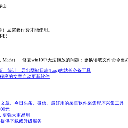
界面
等）且需要付费才能使用。
体积
x\n，Mac\r）；修复win10中无法拖放的问题；更换读取文件命令
- 分析、统计、导出网站日志(Log)的站长必备工具
iqiCMS程序的文章自动更新软件
章、关键词文章、今日头条、微信、最好用的采集软件采集程序采集工具
00元
模式，更强大更易用
款软件提供下载或升级服务