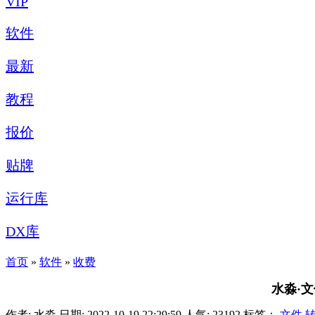
VIP
软件
最新
教程
报价
贴牌
运行库
DX库
首页
»
软件
»
收费
水淼·文
作者: 水淼
日期: 2022-10-19 22:29:59
人气:
23192
标签：
文件