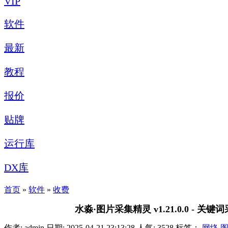
VIP
软件
最新
教程
报价
贴牌
运行库
DX库
首页
»
软件
»
收费
水淼·图片采集精灵 v1.21.0.0
作者: admin
日期: 2025-04-21 23:13:28
人气:
3528
标签：
网络