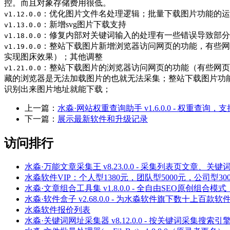
控。而且对象存储费用很低。
：优化图片文件名处理逻辑；批量下载图片功能的运
v1.12.0.0
：新增svg图片下载支持
v1.13.0.0
：修复内部对关键词输入的处理有一些错误导致部分
v1.18.0.0
：整站下载图片新增浏览器访问网页的功能，有些网
v1.19.0.0
实现图床效果）；其他调整
：整站下载图片的浏览器访问网页的功能（有些网页
v1.21.0.0
藏的浏览器是无法加载图片的也就无法采集；整站下载图片功能增
识别出来图片地址就能下载；
上一篇：
水淼·网站权重查询助手 v1.6.0.0 - 权重查
下一篇：
展示最新软件和升级记录
访问排行
水淼·万能文章采集王 v8.23.0.0 - 采集列表页文
水淼软件VIP：个人型1380元，团队型5000元，公司型300
水淼·文章组合工具集 v1.8.0.0 - 全自由SEO原创组合
水淼·软件盒子 v2.68.0.0 - 为水淼软件旗下数十上百
水淼软件报价列表
水淼·关键词网址采集器 v8.12.0.0 - 按关键词采