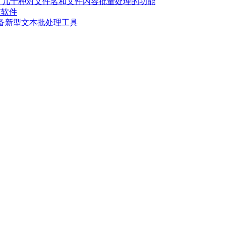
者更名） - 几十种对文件名和文件内容批量处理的功能
发布软件
长必备新型文本批处理工具