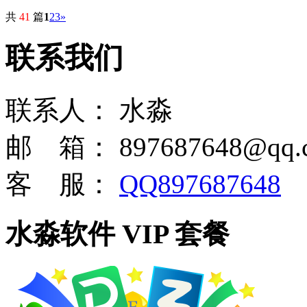
共
41
篇
1
2
3
»
联系我们
联系人：
水淼
邮 箱：
897687648@qq.
客 服：
QQ897687648
水淼软件 VIP 套餐