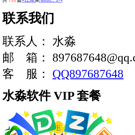
共
733
篇
«
1
2
3
4
5
6
7
8
9
10
... 37
»
联系我们
联系人：
水淼
邮 箱：
897687648@qq.
客 服：
QQ897687648
水淼软件 VIP 套餐