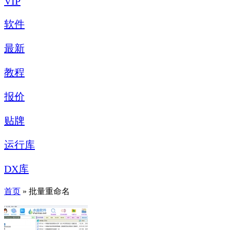
VIP
软件
最新
教程
报价
贴牌
运行库
DX库
首页
» 批量重命名