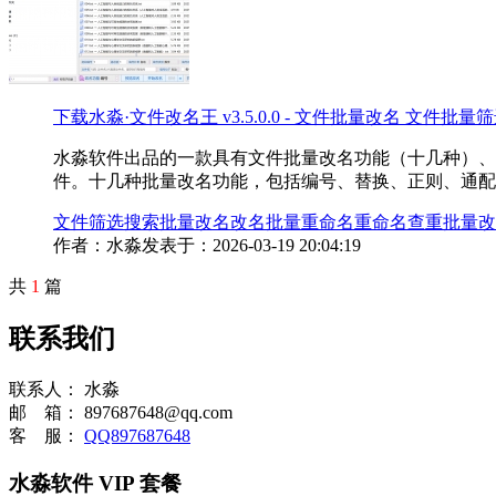
下载
水淼·文件改名王 v3.5.0.0 - 文件批量改名 文
水淼软件出品的一款具有文件批量改名功能（十几种）、
件。十几种批量改名功能，包括编号、替换、正则、通配
文件
筛选
搜索
批量改名
改名
批量重命名
重命名
查重
批量改
作者：水淼
发表于：2026-03-19 20:04:19
共
1
篇
联系我们
联系人：
水淼
邮 箱：
897687648@qq.com
客 服：
QQ897687648
水淼软件 VIP 套餐