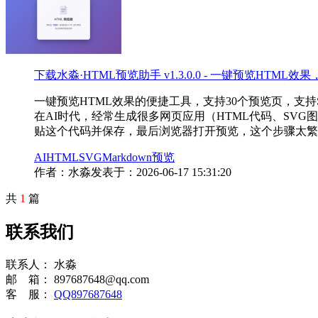
下载
水淼·HTML预览助手 v1.3.0.0 - 一键预览HTM
一键预览HTML效果的便捷工具，支持30个预览页，支持S
在AI时代，经常生成很多网页应用（HTML代码、SVG
贴这个代码并保存，最后浏览器打开预览，这个步骤太繁
AI
HTML
SVG
Markdown
预览
作者：水淼
发表于：2026-06-17 15:31:20
共
1
篇
联系我们
联系人：
水淼
邮 箱：
897687648@qq.com
客 服：
QQ897687648