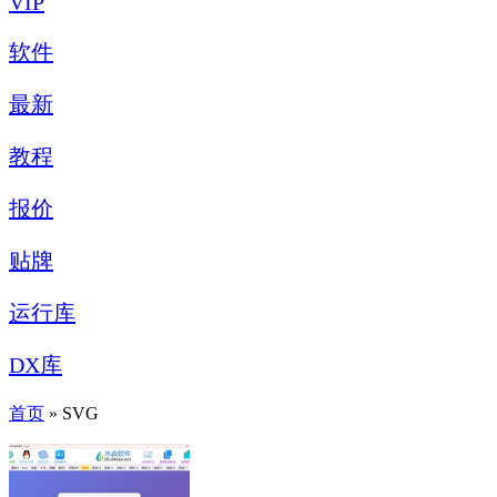
VIP
软件
最新
教程
报价
贴牌
运行库
DX库
首页
» SVG