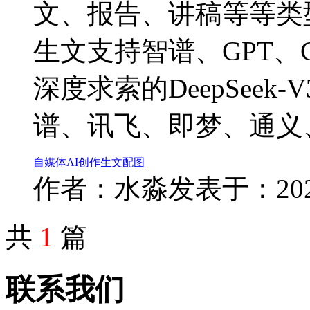
文、报告、讲稿等等类
生文支持智谱、GPT、C
深度求索的DeepSeek-V
谱、讯飞、即梦、通义、D
自媒体
AI
创作
生文
配图
作者：水淼
发表于：2025-
共
1
篇
联系我们